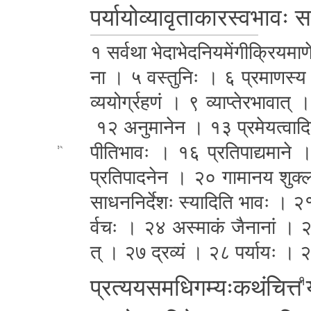
प­र्या­यो­व्या­वृ­ता­का­र­स्व­भा­वः
१ सर्वथा भे­दा­भे­द­नि­य­में­गी­क्रि­य­म
ना । ५ वस्तुनिः । ६ प्र­मा­ण­स
व्य­यो­र्ग्र­ह­णं । ९ व्या­प्ते­र­भा­
१२ अनु
मानेन । १३ प्र­मे­य­त्वा­
पी­ति­भा­वः । १६ प्र­ति­पा­द्य­मा­ने 
३५
प्र­ति­पा­द­ने­न । २० गा­मा­न­य शुक्लां द
सा­ध­न­नि­र्दे­शः स्यादिति
भावः । २१ व
र्व­चः । २४ अस्माकं जैनानां । २५
त् । २७ द्रव्यं । २८ पर्यायः । २९ त­
प्र­त्य­य­स­म­धि­ग­म्यः­क­थं­चि­त्त
१