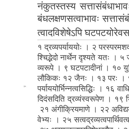
नं­कु­त­स्त­स्य स­त्ता­सं­बं­धा­भा­व
बं­ध­ल­क्ष­ण­स­त्वा­भा­वः सत्ता
सं­ब
त्वा­द­वि­शे­षे­ऽ­पि घ­ट­प­ट­यो­रे­व­
१ द्र­व्य­प­र्या­य­योः । २ प­र­स्प­र­
श्चि­द्भे­दो नार्थेन दृश्यते यतः । ५
व्य­रू­पे । ९ घ­ट­प­टा­दी­नां । १० 
लौकिकः
१२ जैनः । १३ परः । १४ त­त्
प­र्या­य­यो­र्भि­न्न­त्व­सि­द्धिः । १६ 
३५
दि­दं­स­दि­ति द्र­व्यं­स्व­रू­पे­ण । १९ 
२१ अं­गी­क्रि­य­मा­णे ।
२२ अ­वि­द्य­
वे­भ्यः । २५ स­त्व­द्र­व्य­त्व­पा­र्थि­व­