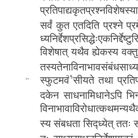
प्र­ति­पा­द्य­कृ­त­प्र­श्न­वि­शे­ष­स्या
सर्वं कुत ए­त­दि­ति प्रश्ने प्र­म
ध्य­नि­र्द्दे­श­प्र­सि­द्धेः­ए­क­नि­र्द्दे­
वि­शे­षा­त्
यथैव ह्येकस्य व­क्तुः
त­स्य­ते­ना­वि­ना­भा­व­सं­बं­ध­सा­
स्फु­ट­म­व
सीयते तथा प्र­ति­पा­द्
२१
२५
द­के­न सा­ध­ना­मि­धा­ने­ऽ­पि
भि­न
वि­ना­भा­वा­वि­रो­धा­त्क­थ­म­न्य­थै
स्य
सं­ब­ध­ता सिद्ध्येत् ततः स