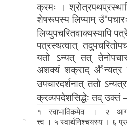
क्रमः ।
श्रो­त्र­प­थ­प्र­स्थ
शे­ष­रू­प­स्य लिप्याम् उ
पचारः
१४
लि­प्यु­प­च­रि­त­वा­क्य­स्या­पि
पत्र
प­त्र­स्थ­त्वा­त् त­दु­प­च­रि­तो­प
यतो
ऽन्यत् तत् ते­नो­प­चा­रा­द
अशक्यं शक्राद् अ
न्यत्र 
१६
उ­प­चा­र
द­र्श­ना­त् ततो ऽ­न्य­त्
क्र­व्य­प­दे­श­सि­द्धेः तद् उक्तं
१ स्वा­भा­वि­क­मे­व । २ आ­
त्त्व
। ५ स्वा­र्थ­नि­श्च­य­स्य । ६ प्र­मा
२५