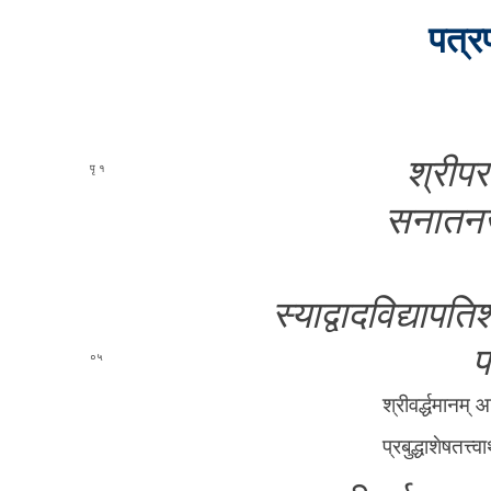
पत्र
श्री­प­
१
स­ना­त­न­
स्या­द्वा­द­वि­द्या­प­ति­
प­
०५
श्री­व­र्द्ध­मा­न­म्
प्र­बु­द्धा­शे­ष­त­त्त्