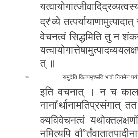
य­त्वा­यो­गा­त्जी­वा­दि­द्र­व्य­त्व­स्
द्र
व्ये त­त्प­र्या­या­णा­मु­त्पा­दा
८
वे­च­न­त्वं सि­द्ध­मि­ति तु न शं
क­न
य­त्वा­यो­गा­त्ते­षा­मु­त्पा­द­व्य­य­ल
त् ॥
स­मु­दे­ति वि­ल­य­मृ­च्छ­ति भावो नि­य­मे­न प­र्
१०
इति व­च­ना­त् । न च का­ला­भे­दो­
नाना
र्था­ना­म­ति­प्र­सं­गा­त् 
९
क्य­वि­वे­च­न­त्वं य­थो­क्त­ल­क्ष­णं
न
मित्यपि वा
र्तं­वा­ता­त­पा­दी­
१०