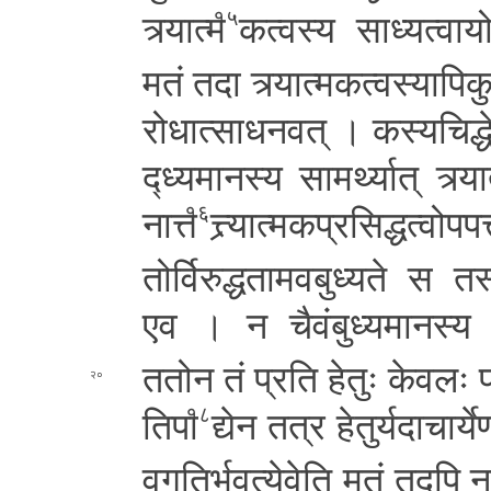
त्र्या
त्म
कत्वस्य सा­ध्य­त्वा­यो­ग
१५
मतं तदा त्र्या­त्म­क­त्व­स्या­पि­कु
रो­धा­त्सा­ध­न­व­त् । क­स्य­चि­द्धे­तो
द्ध्य­मा­न­स्य सा­म­र्थ्या­त्
त्र्या
ना­त्त
त्त्र्या­त्म­क­प्र­सि­द्ध­त्वो­
१६
तो­र्वि­रु­द्ध­ता­म­व­बु­ध्य­ते स त­
एव । न चै­वं­बु­ध्य­मा­न­स्य प्
ततोन तं प्रति हेतुः केवलः प्र­
२०
ति­पा
द्येन तत्र हेतु
र्य­दा­चा­र्
१८
व­ग­ति­र्भ­व­त्ये­वे­ति मतं तदपि न­स