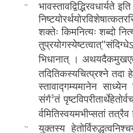
भा­व­स्ता­व­द्वि­द्भि­र­व­धा­र्य­ते इति 
१०
नि­ष्ट­यो­र­र्थ­यो­र­वि­शे­षा­त्क­त­र­स्
श­क्तेः कि­म­नि­त्यः शब्दो नि­त्य
तु­प्र­यो­ग­स्ये­ष्ट
त्वा­त्­"­सं­दि­ग्धे­
भि­धा­ना­त् । अ­थ­य­दै­क­मु­ख­ए­व 
त
दि­ति­क­स्य­चि­त्प्र­श्ने तदा हे­त
स्ता­वा­द्ग­म्य­मा­ने­न साध्येन 
संग
तं पृ­ष्ट­वि­प­री­ता­र्थे­हे­तो­र
१३
र्व­मि­ति­स्व­य­म­भी­प्स­तां
तत्रैव हे
यु­क्त­स्य हे­तो­र्वि­रु­द्ध­त्व­नि­
१५