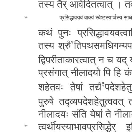
तस्य तैर् आ­वे­दि­त­त्वा­त् ।
त
प्र­सि­द्धा­व­य­वं वाक्यं स्वे­ष्ट­स्या­र्थ­स्य
१५
कथं
पुनः प्र­सि­द्धा­व­य­व­त्वा
तस्य श्रु
ति­प­थ­स­म­धि­ग­म्य­प
११
द्वि­प­री­ता­का­र­त्वा­त्
न च यद् यत
प्र­सं­गा­त्
नी­ला­द­यो पि
हि कं
श­हे­त­वः
तेषां तद्य
प­दे­श­हे­
१३
पुरुषे त­द्व्य­प­दे­श­हे­तु­त्व­व­त
नी­ला­द­यः संति येषां ते नी­ला
त्व­र्थी­य­स्या­भा­व­प्र­सि­द्धे­र्
इ
२०