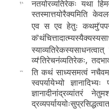
न­त­यो­र­व्य­ति­रे­कः यथा हि­म­व­द्
६
स्त­स्मा­त्त­यो­रै­क्य­मि­ति के­व­ल­
एव स एव हेतुः
कथमु
प­प
४
क
थं­चि­त्ता­दा­त्म्य­स्यै­क्य­स्य­
५
स्या­व्य­ति­रे­क­स्य­सा­ध­न­त्वा­त
व्य
ति­रे­च­नं­व्य­ति­रे­कः­, त­द­भा
६
ति कथं सा­ध्य­स­म­त्वं न­चै­व­म­सि
०५
स्व­प­र्या­ये­भ्यो ज्ञा­ना­दि­भ्यः
ज्ञा­ना­दी­नां­द्र­व्यां­त­रं ने­तु­म­
द्रव्यप
र्या­य­योः­सु­प्र­सि­द्ध­त्व