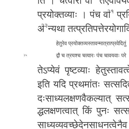
प्र­यो­क्त­व्याः । पंच वा
प्र­ति
२१
अ
न्यथा त­त्प्र­ति­प­त्ते­र­यो­गा­द
२२
हे­तु­रे­व प्र­यो­क्त­व्य­स्ता­व­न्मा­त्रा­त्प्र­वे­दि­
द्वौ च त्रयश्च चत्वारः पंच चा­व­य­वाः परे । 
२५
ते­ऽ­प्ये­वं पृष्टव्याः हे­तु­स्ता­व­त
इति यदि प्र­थ­मां­तः स­त्स­दि­
दः­सा­ध्य­ल­क्ष­ण­वै­क­ल्या­त् स­त्स­
द्ध­ल­क्ष­ण­त्वा­त् किं
पुनः स­त्स­द
सा­ध्य­व्य­व­च्छे­दे­न­सा­ध­न­त्वे­नै