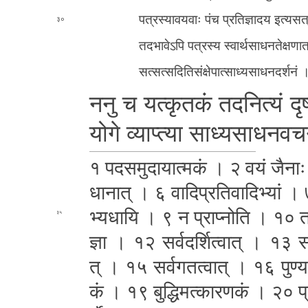
प­त्र­स्या­व­य­वाः पंच प्र­ति­ज्ञा­द­य इ­त्य­स­त्
३०
त­द­भा­वे­ऽ­पि पत्रस्य स्वा­र्थ­सा­ध­न­ते­क्ष­
स­त्स­त्स­दि­ति­सं­क्षे­पा­त्सा­ध्य­सा­ध­न­द­र्श­न
ननु च य­त्कृ­त­कं त­द­नि­त्यं दृ
यो­गे व्याप्त्या सा­ध्य­सा­ध­न­व­च
१ प­द­स­मु­दा­या­त्म­कं । २ वयं जैना
धा­ना­त् । ६ वा­दि­प्र­ति­वा­दि­भ्यां 
भ्य­धा­यि । ९ न प्राप्नोति । १० तदेव 
३५
ज्ञा ।
१२ स­र्व­द­र्शि­त्वा­त् । १३ स­क
त् । १५ स­र्व­ग­त­त्वा­त् । १६ पु­ण्
कं । १९ बु­द्धि­म­त्का­र­ण­कं । २० प्र­