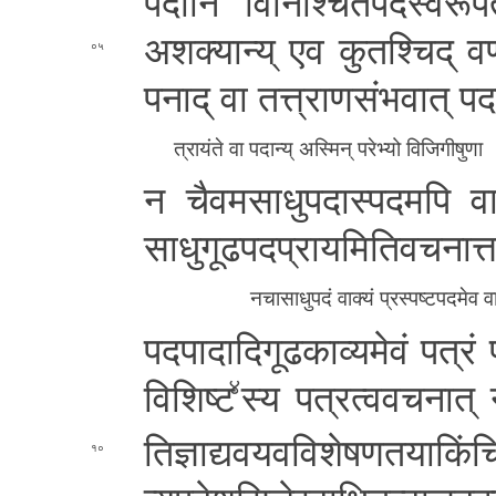
पदानि वि­नि­श्चि­त­प­द­स्व­रू­प­त­
अ­श­क्या­न्य् एव कु­त­श्चि­द् व­र्ण­
०५
प­ना­द् वा त­त्त्रा­ण­सं­भ­वा­त् प­
त्रायंते वा पदान्य् अस्मिन् परेभ्यो वि­जि­गी­षु­
न चै­व­म­सा­धु­प­दा­स्प­द­म­पि वाक
सा­धु­गू­ढ­प­द­प्रा­य­मि­ति­व­च­ना­त
न­चा­सा­धु­प­दं वाक्यं प्र­स्प­ष्ट­प­द­मे­
प­द­पा­दा­दि­गू­ढ­का­व्य­मे­वं पत्रं
विशिष्ट
स्य प­त्र­त्व­व­च­ना­त् 
४
ति­ज्ञा­द्य­व­य­व­वि­शे­ष­ण­त­या­कि
१०