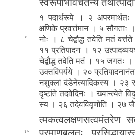
स्व­रू­पा­भा­वे­चै­त­न्यं त­थो­त्पा­दा
१ प­दा­र्थ­रू­पे । २ अ­प­र­मा­र्थ­तः ।
क्षणिके प्र­व­र्त्त­मा­न । ५ सौगताः
नोः । ८ चेद्बौद्ध तवेति मतं वर्त्तते 
३५
११ प्र­ति­पा­द­न । १२ उ­त्पा­द­व्य­य
चेद्बौद्ध तवेति मतं । १५ जगतः ।
उ­क्त­वि­प­र्य­ये । २० प्र­ति­पा­द­ना­
न­शु­क्लां
दं­डे­ने­त्या­दि­क­स्य । २३ सा
दृष्टांते त­द­वे­दि­नः । ख्यान्त्येते वि­दु
स्य । २६ त­दे­व­वि­वृ­णो­ति । २७ ज
त्म­क­त्व­ल­क्ष­ण­स­त्व­मं­त­रे­ण स
प्र­मा­ण­ब­ल­तः प्र­सि­द्धा­या­स
५