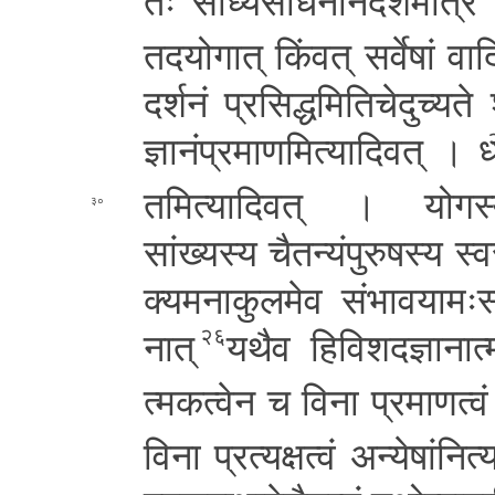
तः सा­ध्य­सा­ध­न­नि­र्दे­श­मा­
त­द­यो­गा­त् किंवत् सर्वेषां वा­दि
द­र्श­नं प्रसिद्ध
मि­ति­चे­दु­च्य­त
ज्ञा­नं­प्र­मा­ण­मि­त्या­दि­व­त् । 
त­मि­त्या­दि­व­त् । यो­ग­स्य­स
३०
सांख्यस्य चै­त­न्यं­पु­रु­ष­स्य स्व­
क्य­म­ना­कु­ल­मे­व सं­भा­व­या­मः­स्
ना­त्
यथैव हि­वि­श­द
ज्ञा­ना­त्
२६
त्म­क­त्वे­न च विना प्र­मा­ण­त्वं
विना प्र­त्य­क्ष­त्वं अ­न्ये­षां­नि­त्