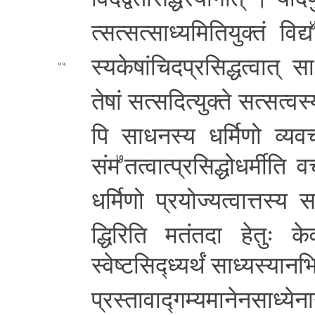
त्स­त्स­त्सा­ध्य­मि­ति­यु­क्तं
विद्य
स्य­के­षां­चि­द­प्र­सि­द्ध­त्वा­त् सा­ध
०५
तेषां
स­त्स­दि­त्यु­क्ते स­त्स­त्व­स्
पि सा­ध­न­स्य धर्मिणो व्य­व­च्
संम
त­त्वा­त्प्र­सि­द्धो­ध­र्मी­ति
७
धर्मिणो प्र­यो­ज्य­त्वा­त्त­स्य
सा
द्धि­रि­ति म­तं­त­दा हेतुः
स्वेष्टसि
द्ध्यर्थं सा­ध्य­स्या­न­भ
प्र­स्ता­वा­द्ग­म्य­मा­ने­न­स