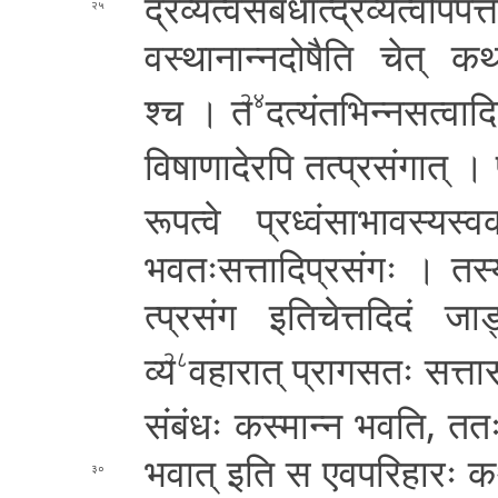
द्र­व्य­त्व­सं­बं­धा­त्द्र­व्य­त्वो­प­प­त्त
२५
व­स्था­ना­न्न­दो­षै­ति चेत् 
श्च । त
द­त्यं­त­भि­न्न­स­त्वा­द
२४
वि­षा­णा­दे­र­पि तत्प्रसं
गात् । प्
रू­प­त्वे प्र­ध्वं­सा­भा­व­स्य­स्व­क
भ­व­तः­स­त्ता­दि­प्र­सं­गः । तस्
त्प्र­सं­ग इ­ति­चे­त्त­दि­दं जा­ड
व्य
व­हा­रा­त् प्रा­ग­स­तः स­त्ता­सं­
२८
सं­बं­धः कस्मान्न
भ­व­ति­, त­तः­
भ­वा­त् इति स ए­व­प­रि­हा­रः क­
३०