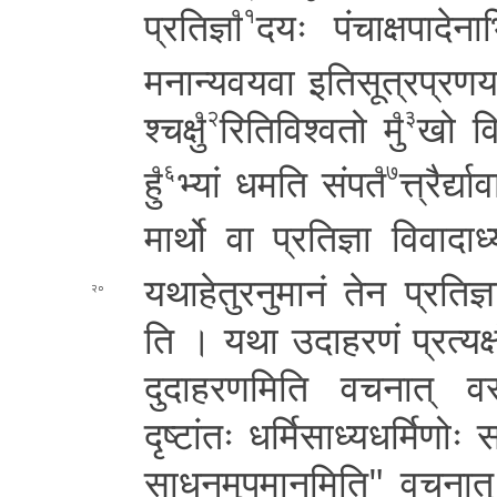
प्र­ति­ज्ञा
दयः पं­चा­क्ष­पा­दे­ना­भि­
११
म­ना­न्य­व­य­वा इ­ति­सू­त्र­प्र­ण
श्च­क्षु
रि­ति­वि­श्व­तो मु
खो वि
१२
१३
हु
भ्यां धमति संपत
त्त्रै­र्
१६
१७
मा­र्थो वा प्रतिज्ञा
वि­वा­दा­ध
य­था­हे­तु­र­नु­मा­नं तेन प्र­ति­ज्ञा
२०
ति ।
यथा उ­दा­ह­र­णं प्रत्यक्षं व
दु­दा­ह­र­ण­मि­ति व­च­ना­त् 
दृष्टांतः ध­र्मि­सा­ध्य­ध­र्मि­णोः सा
सा­ध­न­मु­प­मा­न­मि­ति­" व­च­ना­