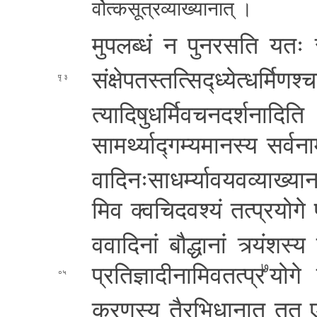
र्वो­त्क­सू­त्र­व्या
ख्यानात् ।
मु­प­ल­ब्धं न पु­न­र­स­ति यतः
सं­क्षे­प­त­स्त­त्सि­द्ध्ये­त्ध­र्मि­ण­श्
३
त्या­दि­षु­ध­र्मि­व­च­न­द­र्श­ना­द
सा­म­र्थ्या­द्ग­म्य­मा­न­स्य
स­र्व­ना
वा­दि­नः­सा­ध­र्म्या­व­य­व­व्या­ख्या­
मि­व क्व­चि­द­व­श्यं त­त्प्र­यो­गे 
व­वा­दि­नां बौद्धानां त्र्यंशस्य
प्र­ति­ज्ञा­दी­ना­मि­व­त­त्प्र
योगे स
७
०५
क­र­ण­स्य
तै­र­भि­धा­ना­त् तत एव 