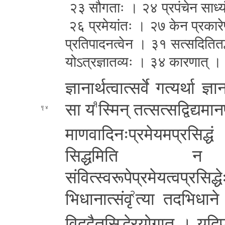
२३ सौगताः । २४ प्र­पं­चे­न
साध्य
२६ प्र­मे­यां­तः । २७ केन प्र­का­रे
प्र­ति­पा­द­न­त्वे­न । ३१ स­त्स­दि­ति­त­
यो­ऽ­त्र­ज्ञा­त­व्यः । ३४ का­र­णा­त् ।
ज्ञा­ना­र्थ­त्वा­त्स­र्वे गत्यर्था ज्ञ
सा य
स्मिन् त­त्स­त्स­द्वि­द्य­मा­न
१
४
मा­ण­वा­दि­नः­प्र­मे­य­म­प्र­सि­द्ध
सि­द्ध­मि­ति 
सं­वि­त्स्व­रू­पे­प्र­मे­य­त्व­प्र­स
भि­धा­ना­त्सं­वृ
त्या त­द­भि­धा­ने 
२
वि­द­द्वै­त­सि­द्धे­र­यो­गा­त् । य­दि­प