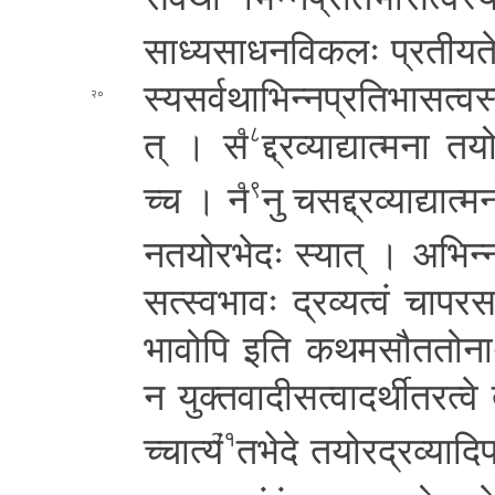
सा­ध्य­सा­ध­न­वि­क­लः प्र­ती­य­त
स्य­स­र्व­था­भि­न्न­प्र­ति­भा­स­त्
२०
त् । स
द्द्र­व्या­द्या­त्म­ना त
१८
च्च । न
नु च­स­द्द्र­व्या­द्या­त
१९
न­त­यो
रभेदः स्यात् । अ­भि­न्न­प्
स­त्स्व­भा­वः द्रव्यत्वं चा­प­र­सा­
भा­वो­पि इति क­थ­म­सौ­त­तो­ना­
न यु­क्त­वा­दी­स­त्वा­द­र्थी
तरत्वे त
च्चा­त्यं
तभेदे त­यो­र­द्र­व्या­दि
२१