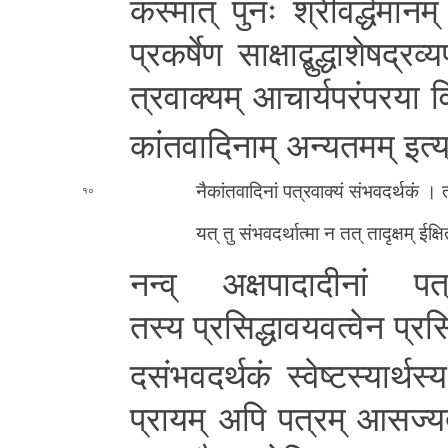
कस्मात्
पुनः श्री­व­र्द्ध­मा­न­म
प्र­क­र्षे­ण सा­क्षा­द्बु­द्धा­शे­ष­द्र­व्
त्र­वा­क्य­म् आ­चा­र्य­प­रं­प­र­या
कां­त­वा­दि­ना­म् अ­न्य­त­म­म् इत्
नै­कां­त­वा­दि­नां प­त्र­वा­क्यं सं­भ­व­द­र्थ­कं ।
१०
यत् तु सं­भ­व­द­र्था­त्मा न तत् ता­दृ­क्ष­म् ईक्
नन्व्
अ­क्ष­पा­दा­दी­नां
तस्य प्र­सि­द्धा­व­य­व­त्वे­न प्र­सि­द
द­सं­भ­व­द­र्थ­कं स्वे­ष्ट­स्या­र्
प्रा­य­म् अपि पत्रम् आ­स­ज्य