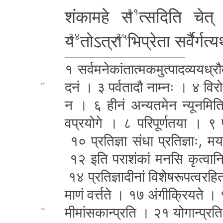
शं­का­म­हे स
त्सदिति चेत्
३१
य
तोऽत्रा
भिप्रेता स­र्वै­र्ग­त्य­
३४
३५
१ स­र्व­म­ने­कां­ता­त्म­क­मु­त्पा­द­व्य­य­ध्र
द­नं । ३ प­र्व­ता­दौ नाम्नः । ४ विर
३०
न । ६ हीनं अ­न्य­त­मे­न न्यू­न­मि­ति 
व
प्रयोगे । ८ प­रि­पू­र्ण­त­या । ९ प­क्ष­ध­
१० प्रतिज्ञा संधा प्र­ति­ज्ञाः­, म­र
१२ इति प­रा­शं­कां मनसि कृ­त्वा­नि­र
१४ प्र­ति­ज्ञा­दी­नां
वि­शे­ष­रू­प­त्व­र­
मा­णं वर्त्तते । १७ अं­गी­क्रि­य­ते 
मी­मां­स­का­न्प्र­ति । २१ यो­गा­न्प्र­त
३५