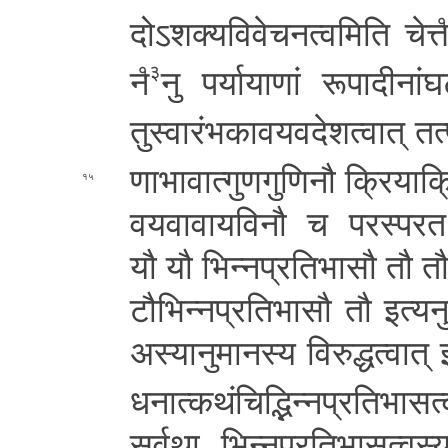
दो­ऽ­श­क्य­वि­वे­च­न­त्व­मि­ति चेत्
न
नु प­र्या­या­णां रू­पा­दी­नां­घ­ट
१३
तु­स्वा­रं­भ­का­व­य­व­दे­श­त्वा­त्
तत
णा­भा­वा­त्गु­ण­गु­णि­नौ क्रि­या­क्रि
१५
व­य­वा­वा­य­वि­नौ च प­र­स्प­र­तः प­
यौ यौ भि­न्न­प्र­ति­भा­सौ तौ तौ­
टौ­भि­न्न­प्र­ति­भा­सौ तौ इ­त्य­नु­
अ­स्या­नु­मा­न­स्य
वि­रु­द्ध­त्वा­त् इ
ध­ना­त्क­थं­चि­द्भि­न्न­प्र­ति­भा­स­त
सर्वथा भि­न्न­प्र­ति­भा­स­त्व­स्