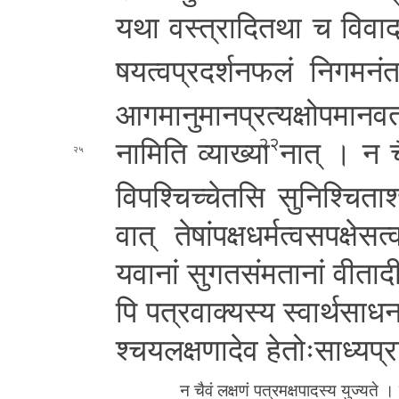
यथा व­स्त्रा­दि­त­था च वि­वा­दा­
ष­य­त्व­प्र­द
र्श­न­फ­लं नि­ग­म­नं­त
आ­ग­मा­नु­मा­न­प्र­त्य­क्षो­प­मा­न­व
ना­मि­ति व्याख्या
नात् । न चै­त
२२
२५
वि­प­श्चि­च्चे­त­सि सुनिश्चि
ता­श
वा­त् ते­षां­प­क्ष­ध­र्म­त्व­स­प­क्षे­स
य­वा­नां
सु­ग­त­सं­म­ता­नां वी­ता­द
पि प­त्र­वा­क्य­स्य स्वा­र्थ­सा­ध­न
श्च­य­ल­क्ष­णा­दे­व हे­तोः­सा­ध्य­प
न चैवं लक्षणं प­त्र­म­क्ष­पा­द­स्य युज्यते । प्