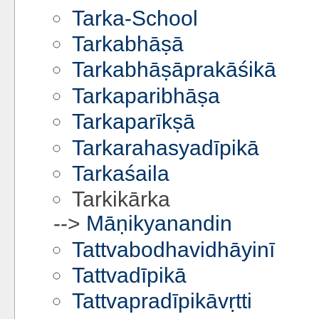
Tarka-School
Tarkabhāṣā
Tarkabhāṣāprakāśikā
Tarkaparibhāṣa
Tarkaparīkṣā
Tarkarahasyadīpikā
Tarkaśaila
Tarkikārka
-->
Māṇikyanandin
Tattvabodhavidhāyinī
Tattvadīpikā
Tattvapradīpikāvṛtti