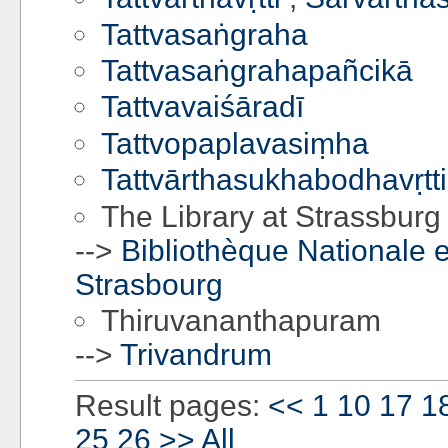
Tattvasaṅgraha
Tattvasaṅgrahapañcikā
Tattvavaiśāradī
Tattvopaplavasiṃha
Tat­tvārtha­sukha­bodhavṛtti
The Library at Strassburg
-->
Bibliothèque Nationale et
Strasbourg
Thiruvananthapuram
-->
Trivandrum
Result pages:
<<
1
10
17
1
25
26
>>
All