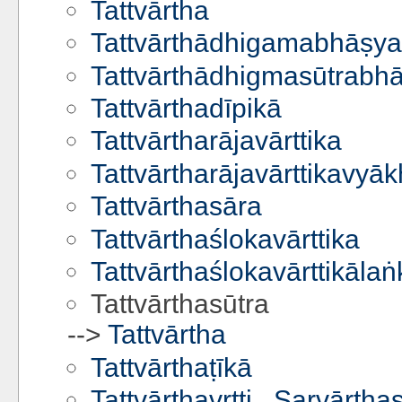
Tattvārtha
Tattvārthādhigamabhāṣya
Tattvārthādhigmasūtrabhā
Tattvārthadīpikā
Tattvārtharājavārttika
Tattvārtharājavārttikavyā
Tattvārthasāra
Tattvārthaślokavārttika
Tattvārthaślokavārttikālaṅ
Tattvārthasūtra
-->
Tattvārtha
Tattvārthaṭīkā
Tattvārthavṛtti
,
Sarvārthas