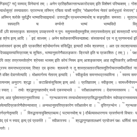
­ण्डि­मा
[? ना]
यस्माद् वि­ने­या­नां तम् । अनेन प्र­ति­ह­तै­का­न्ता­न्ध­का­रो­द­या­म् इति वि­शे­ष­णं
प­रि­ष्व­क्त­म् । गो­श­
्त्वा­र्थ­सू­त्रं त­स्या­व­ता­रः प्रा­र­म्भ­स् तस्मिन् रचिता यासौ
स्तुतिर् "­मो­क्ष­मा­र्ग­स्य नेतारं क­र्म­भू­भृ­तां भे­त्ता­र­
ा । अस्मिन् श्लोके
पू­र्वा­र्द्धे­न भा­ष्या­दि­प­द्य­द्व­या­र्थः उ­त्त­रा­र्द्धे­न प्र­थ­म­भा­ष्या­र्थ­श् च स­ङ्गृ­ही­तः समस्तः ।
सूत्रार्
व­प­दा­नि च वर्ण्यन्ते भाष्यं भा­ष्य­वि
­व सर्वे ऽपि शा­स्त्र­कृ­तः शास्त्रम् उ­प­क्र­म­न्ते न पुनः स्तु­त्य­स्तो­तृ­स्तु­ती­स् त­त्त्र­य­स्तो­त्र­म् इदं शास्त्रादौ भ­ग
२
् आह श्रेय इत्य् आदि ।
इदं साध्यम् । अनेन श्लो­क­व­र्त्त्य­भि­व­न्द्य­श­ब्दः सं­स्त­व­ना­र्थ एव
न तु प्र­ण­म­ना­र्थ 
त्र­य­सं­स्त­व­नं कृतम् इति प्र­का­शि­तं
श्रे­यो­मा­र्ग­स्य
सं­सि­द्धि­र्
इत्यादौ तथैव श्र­व­णा­त् । अत एव त­दा­श्र­य­त्वा­त् त­
३
दि­प
द्य­द्व­य­स्या­भि­प्रा­य­श् च सू­चि­तः­, भा­ष्या­नु­सा­रे­णै­वा­ल­ङ्का­रः क्रियते इति च प्र­का­शि­तः
( तम् )
।
पक्
­क­त्वे ऽपि तत्र त­त्त्र­य­स्तो­त्रे­ण श्रेयसा भाव्यम् इति कोयं नियम इत्य् आ­श­ङ्का­या­म् आह त­द्वृ­त्ति­का­रै­र् अ­पी­त
र­स्य स­म­न्त­भ­द्रा­द­य­स् तिस्र एव कृतयः श्रूयन्ते न तु शा­स्त्रा­व­ता­र­र­चि­त­स्तु­ति­गो
च­रा­प्त­मी­मां­सि­
६
७
ते वक्ति दे­वा­ग­मे­त्या­दि । मो­क्ष­मा­र्ग­स्य ने­ता­र­म् इत्यादि ।
स्वी­कु­र्व­ता स­म­न्त­भ­द्र­स्वा­मि­ना ।
स्वस्य स­म­न
९
रा­त्य­न्त­म् अ­नु­रा­गः श्रद्धा ।
क­टा­क्षि­सं­सू­चि­त­म् इत्य् अर्थः । प्र­ति­ज्ञा­त­म् । स्वी­कृ­त­म् । सा­म­र्थ्ये­नो­प­प­न्
११
१२
१३
 स्यात् ।
तयोः श्र­द्धा­गु­ण­ज्ञ­त­यो­र् मध्ये ए­क­स्या­भा­वे ।
प­री­क्षा­ल­क्ष­ण­स्य । दे­वा­ग­म­स्त­व­स्य ।
प्
१५
त्य् आह पू­र्व­शा­स्त्रा­नु­सा­रि­त­या ।
ग्र­न्थ­का­र­स्य त­त्त्वा­र्थ­शा­स्त्र­प्र­सि­द्धा­नु­सा­रि­त्वे­न
स्वो­प­क्रा­न्त­त्व­स्व­
१६
१७
ये­त्या­दि­प्र­का­रे­णै­वो­प­न्या­सा­त् । अ­न्य­था­नु­प­प
त्ति­प्र­का­रे­ण प­री­क्षा­त्वे­न वा ।
वृ­त्ति­ग्र­न्थे­न ।
ग्र­न्थ­क
२१
­र्ग­प्र­णे­तृ­त्वा­दि ।
वि­रु­द्ध­ना­ना­यु­क्ति­प्रा­ब­ल्य
( घ­ट­मा­न­यो­श् च )
दौ­र्ब­ल्या­व­धा­र­णा­य प्र­व­र्त्त­मा­नो विचा
२२
२३
द् एवं न स्याद् इत्य् एवं प्र­व­र्त्त­ते ।
स्वी­का­र­स्य ।
श्र­द्धा­गु­ण­ज्ञ­ता­ल­क्ष­णं प्र­यो­ज­नं
पक्षः धर्मित्वं स­म
प­प­त्तेः ।