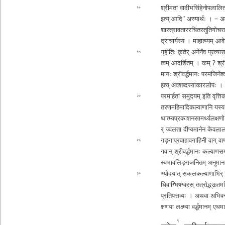
श्रीमता
वा­दी­भ­सिं­हे­नो­प­ला­लि­
१०
इत्य् आदि" अस्यार्थः । – अ­ल­ङ्
शा­स्त्रा­व­ता­र­र­चि­त­स्तु­ति­गो­च­र
द्रा­चा­र्य­स्य । मा­हा­त्म्य­म् आ­
गृ­ही­तिः कृतेर् अ­ने­नै­व
प्र­त्या
१५
त्व­म् आ­द­र्शि­त­म् । कम् ? श्री
मा­नः श्री­व­र्द्ध­मा­नः प­र­म­जि­ने­
इत्य् अ­व­श­ब्द­स्या­का­र­लो­पः ।
प­र­मा­र्ह­तां स­मु­द­य­म् इति वृ­त
२०
त­र­ण­म­हि­मा­दि­क­ल्या­णा­नि यस्य
था­त्म्य­प्र­का­श­न­सा­म­र्थ्य­ल­क
र् ज्वलता
दी­प्य­मा­ने­न के­व­
ग­ङ्गा­प्र­वा­हा­व­गा­हि­नी वाग् वा
२५
ग­वा­न् श्री­व­र्द्ध­मा­नः क­ल्या­ण­स­
स्व­भा­व­लि­ङ्ग­ज
नितम् अ­नु­मा­न­
ण्यो­द­या­त् स­क­ल­क­ल्या­णा­भि­र् आ­म­प
३०
धि­वा­ग्भि­ष­ग्व­र­स् त­त्रो­द्भ्­‌­ऊ­
प्र­ति­प­त्त­व्यः ।
अथवा अ­भि­व­न्द्
क्ष­ण­या लक्ष्म्या व­र्द्ध­मा­न­म् ए
१