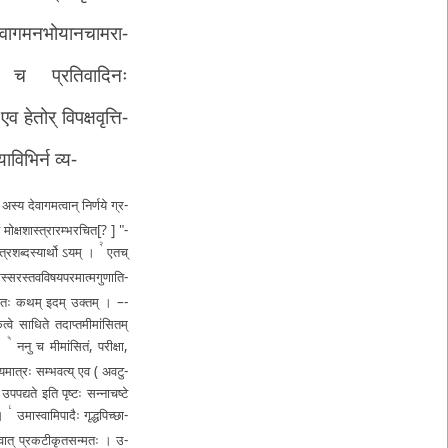
ेवाग
म­न­भो­या­न­चा­म­रा­
्र­ति­वा­दि­नः
 एव हेतोर् विपक्ष
वृ­त्ति­
­या­वि­भि­र्न व्य
-
स्य दे­वा­ग­म­त्वा­न् निर्णये ग्र­
ो­क्ष­शा­स्त्रा­र­म्भ­र­चि­त
[?
]
"­
२
ा­स्त्र­श­ब्द­स्या­र्थो ऽयम् ।
एतच्
­स्स­र­स्त­व­वि­ष­य­प­र­मा­त्म
गु­णा­ति­
 ततः कथम् इदम् उक्तम् । –­
 एकत्वे साधिते त­दा­प्त­मी­मां­सि­त­म्
५
ि ।
ननु च मी­मां­सि­तं­, प­री­क्षा­,
्य­मा­त्रः
स­म्भ­व­त्य् एव
( अ­व­टु­
­प­प­द्य­ते इति पृष्टः स­न्ना­च­ष्टे
८
ि ।
उ­मा­स्वा­मि­पा­दैः गृ­द्ध­पि­च्छा­
तृ­त्वा­त् प्र­क­टी­कृ­त­स­न्म­तः ।
उ­