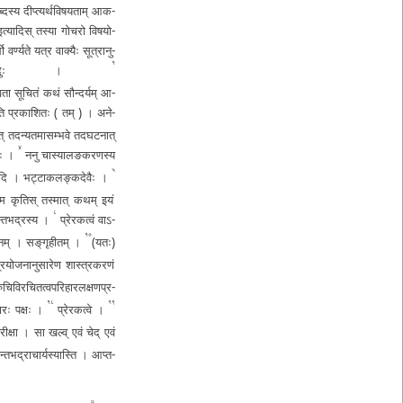
ब्द­स्य दी­प्त्य­र्थ­वि­ष­य­ता­म् आ­क­
म्­" इ­त्या­दि­स् तस्या गोचरो वि­ष­यो­
थो वर्ण्यते यत्र वाक्यैः सू­त्रा­नु­
१
­दो विदुः ।
­व­ता
सूचितं कथं सौ­न्द­र्य­म् आ­
इति प्र­का­शि­तः
( तम् )
। अ­ने­
द­न्य­त­मा­स­म्भ­वे त­द­घ­ट­ना­त्
४
षः ।
ननु चा­स्या­ल­ङ­‌­‍­क­र­ण­स्य
५
्या­दि ।
भ­ट्टा­क­ल­ङ्क­दे­वैः ।
तं नाम कृतिस् तस्मात् कथम् इयं
८
्त­भ­द्र­स्य ।
प्रे­र­क­त्वं वा­ऽ­
१०
न­म् । स­ङ्­‌­‍­गृ­ही­त­म् ।
(­य­तः­)
र­यो­ज­ना­नु­सा­रे­ण
शा­स्त्र­क­र­णं
रु­चि­वि­र­चि­त­त्व­प­रि­हा­र­ल­क्ष­ण­प्र­
१८
१९
ा­रः पक्षः ।
प्रे­र­क­त्वे ।
रः परीक्षा । सा
खल्व् एवं चेद् एवं
­न्त­भ­द्रा­चा­र्य­स्या­स्ति । आ­प्त­
१