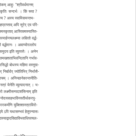
लो­क
म् आहुः "­श्री­व­र्ध­मा­न­म्
का ? कृतिः सन्दर्भः । किं रूपा ?
कस्य ? अस्य स्वा­मि­स­म­न्त­भ­
ग्र­ह­प्रा­प्ता­व् अपि सूरेर् एव प­रि­
­म­स्कृ­ता
व् आ­स्ति­क्य­स्या­स्ति­
ा­र्ह­न्त्य­ल­क्ष्म्या लक्षितो व­र्द्ध­
व­र्द्ध­मा­नः । अ­वा­प्यो­र­ल्लो­प
त् स­मु­द­य इति व्युत्पत्तेः ।
अनेन
म­ख­श­ता­भि­व­न्दि­ता­नि ग­र्भा­व­
्रसिद्धो बोधस्य महिमा व­स्तु­या­
­र्बा­धै­र् ज्यो­ति­भि­र् नि­र्भा­सै­
­वा­च­म् । अ­नि­न्द्या­ने­का­न्त­नी­ति­
ास्त्रं येनेति व्यु­त्पा­द­ना­त् । भ­
ल­क्ष्मी­स­म्प­दा­शं­सि­ना­म् इति
­नो­द­य­स­ह­भा
वि­न­स्ती­र्थ­क­र­पु­
­र­क­र्म­णि यु­क्ति­शा­स्त्रा­वि­रो­
व­ये ऽपि य­था­स­म्भ­वं हे­तू­प­न्या­सः
स्या­द्वा
द­वि­द्या­वि­भ­वा­धि­प­त्य­ल­