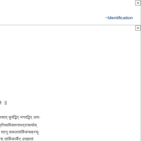
−Identification
१
॥
सा­त् कु­र्व­द्भि­र् भ­ग­व­द्भि­र् उ­मा­
श्री­स्वा­मि­स­म­न्त­भ­द्रा­चा­र्या­स्
े । तदनु स­क­ल­ता­र्कि­क­च­क्र­चू­
ता­र्कि­का­र्कै­र् उ­प­ज्ञा­तां