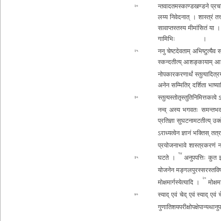
न्त­वा­द­त­म­स्का­ण्ड­ख­ण्ड­ने प्र­च
२०
ल­य्य नि­वे­द­ना­त् । शास्त्रं त­त
सा­वा­प्त­स्त­स्य मी­मां­सि­तं य
गा
मिभिः । स्
ननु चे­ष्ट­दे­व­ता­म् अ­भि­ष्टु­त्यै
२५
स्क­न्द­ती­त्य् आ­श­ङ्का­या­म
नो­प­का­र­क­र­णा­र्थं स्तु­त्या­दि­
अनेन स­म्मि­ति­र् दर्शिता भा­ष्या­
स्तु­त्य­स्तो­तृ­स्तु­ति­नि­मि­त्त
३०
नन्व् अस्य भ­ग­व­तः स­म­न्त­भ­द्
प्रतिज्ञा सु­घ­ट­ना­म­ट­ती­त्य् उक्
ऽ­रा­ध्य­त्वे­न ज्ञानं भक्तिस् त­त्
प्र­यो­ज­ना­भा­वे शा­स्त्र­क­र­णं
न
१४
घटते ।
अ­नु­प­प­त्तिः कुत इ
३५
यो­ज­ने­न म­ङ्ग­ल­पु­र­स्स­र­स्त­वि­ष­
२०
मो­क्ष­मा­र्ग­स्ये­त्या­दि ।
मोक्ष
मा
स्याद् एवं चेद् एवं स्याद् एवं चे
४०
गु­णा­ति­श­य­प­री­क्षो­प­क्षे­पा­न्य­था­नु­