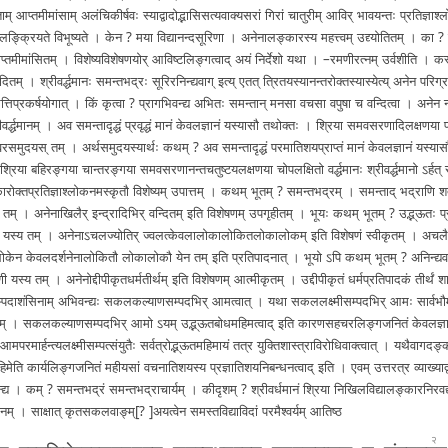
ता­म् आ­प्त­मी­मां­सा­म् अ­लं­चि­की­र्ष­वः स्या­द्वा­दो­द्भा­सि­स­त्य­वा­क्य­स­रां गिरां चा­तु­री­म् आविर् भा­व­य­न्तः प्र­ति­ज्ञा­श्
क्रि­य­ते वि­भू­ष्य­ते । केन ? मया वि­द्या­न­न्द­सू­रि­णा । अ­ने­ना­ल­ङ्का­र­स्य
म­ह­त्त्व­म् उ­द्द्यो­ति­त­म् । 
ा­प्त­मी­मां­सि­त­म् । वि­शे­ष्य­वि­शे­ष­ण­यो­र् आवि
ष्ट­लि­ङ्ग­त्वा­द् अयं निर्देशो यथा । –­र­म­णी­र­त्न­म् उ­र्व­शी­ति । 
वे­दि­त­म् ।
श्री­व­र्द्ध­मा­नः स­म­न्त­भ­द्रः सू­रि­र­नि­न्द्य­वा­ग् इत्य् एतत् त्रि­त­य­स्या­न­न्त­रो­क्त­स्या­स्ये­त्य् अनेन प­रि­
­स­त्ति­प्र­क­र्ष­यो­गा­त् । किं कृत्वा ? प्रा­ग­भि­व­न्द्य अभितः स­म­न्ता­न् मनसा वचसा वपुषा च वन्दित्वा । अनेन न
­व­र्द्ध­मा­न­म् । अव स­म­न्ता­दृ­द्धं प्रवृद्धं मानं के­व­ल­ज्ञा­नं यस्यासौ तथोक्तः । श्रिया
स­म­व­स­र­णा­दि­ल­क्ष­ण­या प­र­म
श्व­र­स­मु­द­य­स् तम् । अ­र्थ­स­मु­द­य­स्या­र्थः
कथम् ? अव स­म­न्ता­दृ­द्धं प­र­मा­ति­श­य­प्रा­प्तं मानं के­व­ल­ज्ञा­नं यस्यासौ 
श्रिया ब­हि­र­ङ्ग­या चा­न्त­र­ङ्ग­या स­म­व­स­र­णा­न­न्त­च­तु­ष्ट­य­ल­क्ष­ण­या चो­प­ल­क्षि­तो व­र्द्ध­मा­नः श्री­व­र्द्ध­मा­नो ऽर्ह
्ति­का­रो­क्त­प्र­ति­ज्ञा­श्लो­क­न­म­स्कृ­तौ वि­शे­ष्य­म् उ­पा­त्त­म् । कथम् भूतम् ? स­म­न्त­भ­द्र­म् । समन्ता
द् भद्राणि श­त­
 तम् । अ­ने­ना­खि­लै­र् इ­न्द्रा­दि­भि­र् व­न्दि­त­म् इति विशेष
णम् उ­प­गृ­ही­त­म् । भूयः कथम् भूतम् ? उ­द्भ्­‍­ऊ­तः प
्ष­णो यस्य तम् ।
अ­ने­ना­ऽ­च­ल­ज्यो­ति­र् ज्व­ल­त्के­व­ला­लो­का­लो­कि­त­लो­का­लो­क­म् इति वि­शे­ष­णं स्वी­कृ­त­म् । अ­च­लै­र् नि
ला­लो­के­न के­व­ल­द­र्श­ने­ना­लो­कि­तौ लो­का­लो­कौ येन तम् इति प्र­ति­पा­द­ना­त् । भूयो ऽपि कथम् भूतम् ? अनि
न्द्य
णी यस्य तम् । अ­ने­नो­द्दी­पी­कृ­त­ध­र्म­ती­र्थ­म् इति वि­शे­ष­ण­म् आत्मी
कृतम् । उ­द्दी­पी­कृ­तं ध­र्म­प्र­ति­पा­द­कं तीर्थं श
म्प­दा­शं­सि­ना­म् अ­भि­व­न्द्यः
स­क­ल­क­ल्या­ण­स­म्प­द­भि­र् आ­म­त्वा­त् । यथा स­क­ल­ल­क्ष्मी­स­म्प­द­भि­र् आमः सा­र्व­भौ­मो 
म् । स­क­ल­क­ल्या­ण­स­म्प­द­भि­र् आमो ऽयम् उ­द्भ्­‌­ऊ­त­बो­ध­म­हि­म­त्वा­द् इति का­र­ण­स­ह­च­र­लि­ङ्ग­ज­नि­तं के­व­ल­ज्ञा
­र­मा­र्ह­न्त्य­ल­क्ष्मी­स­म्प­त्सं­यु­तैः स­र्व­त्रो­द्भ्­‍­ऊ­त­म­हि­मा­यं तत्र यु­क्ति­शा­स्त्रा­वि­रो
धि­वा­क्त्वा­त् । य­थै­वा­ग­द­ङ्का
त­म­हि­मे­ति का­र्य­लि­ङ्ग­ज­नि­तं म­ही­य­सां व­च­ना­ति­श­य­स्य
प्र­ज्ञा­ति­श­य­नि­ब­न्ध­न­त्वा­द् इति । एवम् उ­त्त­र­त्र व्या­ख्या­द्
य । कम् ? स­म­न्त­भ­द्रं स­म­न्त­भ­द्रा­चा­र्य­म् । की­दृ­श­म् ? श्री­व­र्ध­मा­नं श्रिया नि­खि­ल­वि­द्या­ल­ङ्का­र­नि­र­व­द्य­
­ध­मा­न­म् । साक्षात् कृ­त­स­क­ल­वा­ङ्म्
[? ]
अ­य­त्वे­न स­म­स्त­वि­द्या­वि­दां प­र­मै­श्व­र्य­म् आतिष्ठ
२