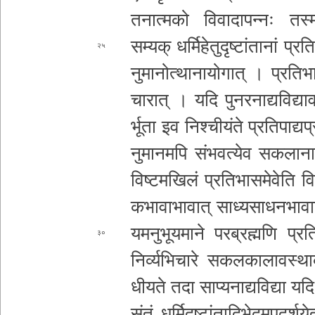
त­ना­त्म­को वि­वा­दा­प­न्नः
त­स्म
सम्यक् धर्मि
हेतु
दृ­ष्टां­ता­नां प्र­त
२५
नु­मा­नो­त्था­ना­यो­गा­त् । प्र­ति­भा­सा
चा­रा­त् । यदि पु­न­र­ना­द्य­वि
द्या­
र्भू­ता इव नि­श्ची­यं­ते प्र­ति­पा­द्
नु­मा­न­म­पि सं­भ­व­त्ये­व स­क­ला­ना­द
वि­ष्ट­म­खि­लं प्र­ति­भा­स­मे­वे­ति व
क­भा­वा­भा­वा­त् सा­ध्य­सा­ध­न­भा­वा­न
य­म­नु­भू­य­मा­ने प­र­ब्र­ह्म­णि प्र­त
३०
नि­र्व्य­भि­चा­रे स­क­ल­का­ला­व­स्था­
धी­य­ते तदा सा­प्य­ना­द्य­वि­द्या यदि 
सं­तं
ध­र्मि­दृ­ष्टां­ता­दि­भे­द­मु­प­द