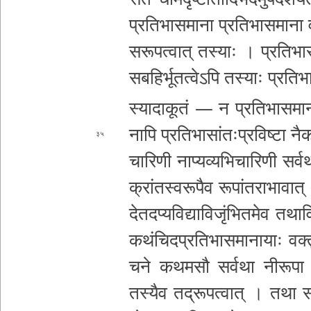
प्र­ति­भा­स­मा­ना प्र­ति­भा­स­मा­
स­रू­प­त्वा­त् तस्याः । प्र­ति­भा­स
स
ब­हि­र्भू­त­त्वे­ऽ­पि तस्याः प्र­ति­
स्या­दा­कू­तं — न प्र­ति­भा­स­मा­ना
नापि प्र­ति­भा­सां­तः­प्र­वि­ष्टा
नैक
३५
चा­रि­णी ना­प्य­व्य­भि­चा­रि­णी सर्व
क्रां­त­स्व­रू­पै­व रू­पां­त­रा­भा­वा
दे­त­द­प्य­वि­द्या­वि
जृं­भि­त­मे­व त­था­
क­थं­चि­द­प्र­ति­भा­स­मा­ना­याः व­क
च­ने क­थ­म­सौ सर्वथा नीरूपा स्
तस्यैव
त­द्रू­प­त्वा­त् । तथा स