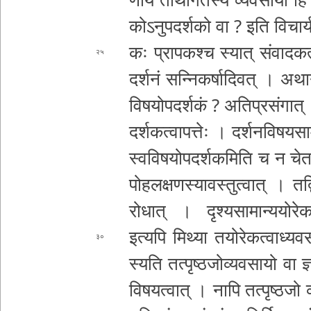
को­ऽ­नु­प­द­र्श­को वा ?
इति वि­चा­र्य
कः प्रा­प­क­श्च स्यात् सं­वा­द­क­त्
२५
दर्शनं स­न्नि­क­र्षा­दि­व­त् । अ­थ
वि­ष­यो­प­द­र्श­कं ?
अ­ति­प्र­सं­गा­त् 
द­र्श­क­त्वा­प­त्तेः । द­र्श­न­वि­ष­य­सा­म
स्व­वि­ष­यो­प­द­र्श­क­मि­ति च न चेतसि
पो­ह­ल­क्ष­ण
स्या­व­स्तु­त्वा­त् । त­द्
रो­धा­त् । दृ­श्य­सा­मा­न्य­यो­रे­क­त्
इत्यपि मिथ्या त­यो­रे­क­त्वा­ध्य­व­स
३०
स्य­ति त­त्पृ­ष्ठ­जो
व्य­व­सा­यो वा ज्
वि­ष­य­त्वा­त् । नापि त­त्पृ­ष्ठ­ज