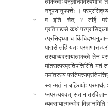
त्म­क­त्वा­भ्य­नु­ज्ञा­न­म­व­श्यं­भा­वि त
न­दू­ष­णा­नु­प­प­त्तेः । पर
प्र­सि­द्ध्य
ष इति चेत् ? तर्हि परं 
१०
प्र­ति­पा­द्य­से कथं प­र­प्रा­सि­द्ध्या
त्प्र­सि­द्ध्या च किं­चि­द­भ्य­नु­जा
पा­द्य­से तर्हि यतः प्र­मा­णा­त्त­त्प्र­
त­स्या­व्य­व­सा­या­त्म­क­त्वे तेन प­र
मां­त­रा­त्प­र­प्र­ति­प­त्ति­रि­ति मतं 
ग­मां­त­र­स्य प्र­ति­प­त्त्य­प्र­ति­प­त्ति­
स्यान्मतं न ब­हि­र­र्थाः प­र­मा­र्थ­त
प्न­प्र­त्य­य­व­त् स­ता­नां­त­र­वि
ज्ञा­
१५
व्य­व­सा­या­त्म­क­मे­व वि­ज्ञा­न­मि­