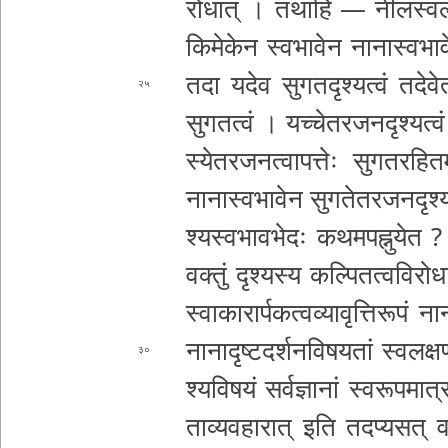
रो
धात् । तथाहि — नी­ल­स्व­ल­क्ष­णं 
कि­मे­के­न स्व­भा­वे­न ना­ना­स्व­भा­
तदा यदेव सु­ग­त­दृ­श्य­त्वं त­दे­वे­त
२५
सु­ग­त­त्वं । य­च्चे­त­र­ज­न­दृ­श्य­त
स्ये­त­र­ज­न­त्वा­प­त्तेः सुगत
र­हि­त
ना­ना­स्व­भा­वे­न सु­ग­ते­त­र­ज­न­दृ­श
श्य­स्व­भा­व­भे­दः क­थ­म­प­ह्नु­ये­
वक्तुं दृश्यस्य
क­ल्पि­त­त्व­वि­रो
स्वा­का­रा­र्प­क­त्व­व्या­वृ­त्ति­रू­पं ना­ना
ना­ना­दृ­ष्ट­द­र्श­न­वि­ष­य­तां स्व­ल­
३०
श्य­वि­ष­यं
स­र्व­ज्ञा­नां स्व­रू­प­मा­त
ता­व्य­व­हा­रा­त् इति त­द­प्य­स­त्