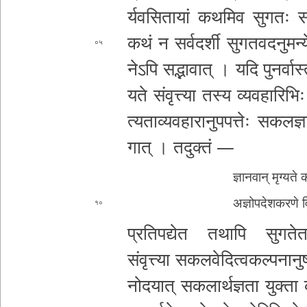
र्य­व­सि­ता­यां क­थ­मि­व सुगतः स­र्
कथं न स­र्व­द­र्शी सु­ग­त­व­द­नु­म­न्य
०५
ने­ऽ­पि स­द्भा­वा­त् ।
यदि पु­न­र्वा­स
य­ते संवृत्त्या तस्य व्य­व­हा­रि­भिः
त्य­ता­व्य­व­हा­रा­नु­प­प­त्तेः स­क­ल­ज्ञा
गा­त् ।
तदुक्तं —
ज्ञा­न­वा­न् मृग्यते क­
अ­ज्ञो­प­दे­श­क­र­ण
१०
प्र­ति­प­द्ये­त तथापि सु­ग­ते­त­र­
संवृत्त्या स­क­ल­वे­दि­त्व­क­ल्प
ना­नु­
नो­द­या­त् स­क­ला­र्थ­ज्ञ­ता युक्ता क