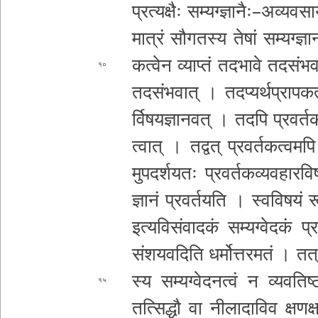
प्र­त्य­क्षैः स­म्य­ग्ज्ञा­नैः­–­अ­व्य­व
मा­त्रं सौ­ग­त­स्य तेषां
स­म्य­ग्ज्ञा
क­त्वे­न व्याप्तं त­द­भा­वे त­द­सं­भ
१०
त­द­सं­भ­वा­त् । त­द­प्य­र्थ­प्रा­प­क­
र्वि­ष­य­ज्ञा­न­व­त् । तदपि प्रवर्त
क
त्वा­त् । तद्वत् प्र­व­र्त­क­त्व­म­पि 
मु
प­द­र्श­य­तः प्र­व­र्त­क­व्य­व­हा­र
ज्ञानं प्र­व­र्त­य­ति । स्व­वि­ष­यं र
इ­त्य­वि­सं­वा­द­कं स­म्य­ग्वे­द­कं प्रम
संशय
वदिति ध­र्मो­त्त­र­म­तं । त­त्र
स्य स­म्य­ग्वे­द­न­त्वं न व्य­व­ति
१५
तत्सिद्धौ वा नी­ला­दा­वि­व क्ष­ण­क्ष