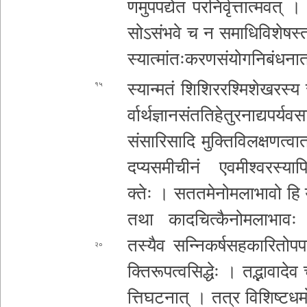
ण­मु­प­प­द्ये­त प­र­नि­र्वृ­त्ता­त्म­व
सो­ऽ­सं­भ­वे च न स­मा­धि­वि­शे­ष­स्त­
स्या­त्मां­तः­क­र­ण­सं
यो­ग­नि­बं­ध­ना
स्यान्मतं शि­शि­र­र­श्मि­शे­ख­र­स्य स­
१५
र्वा­र्थ­ज्ञा­न­सं­त­ति­हे­तु­र­ना
द्य­प­र्य­व
सं­सा­रि­सा­दि मु­क्ति­वि­ल­क्ष­ण­त्व
द­प्य­स­मी­ची­नं ए­व­मी­श्व­र­स्या­पि ए
क्तेः । स­त­त­मे­नो­म­ला
भावो हि यथा
तथा का­द­चि­त्कै­नो­म­ला­भा­वः क­द
तस्यैव स­न्नि­क­र्ष­स­ह­का­रि­तो­प­प
२०
क्ति­रू­प­त्व­सि­द्धेः । त­द्भा­वा­दे­व
त्ति­घ­ट­ना­त् । तत्र वि­शि­ष्ट­ध­र्