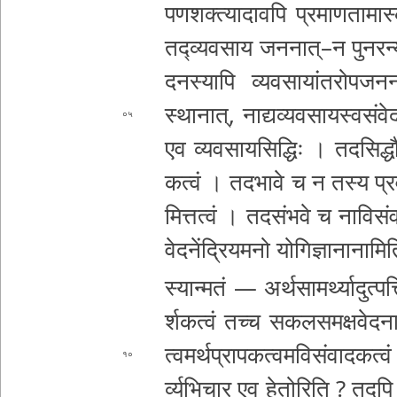
प­ण­श­क्त्या­दा­व­पि प्र­मा­ण­ता­म
त­द्व्य­व­सा­य
ज­न­ना­त्­–­न पु­न­र­न्
द­न­स्या­पि व्य­व­सा­यां­त­रो­प­ज­न­न
स्था­ना­त्­, ना­द्य­व्य­व­सा­य­स्व­स
०५
एव व्य­व­सा­य
सिद्धिः । त­द­सि­द्धौ 
क­त्वं । त­द­भा­वे च न तस्य प्र­व­र
मि­त्त­त्वं । त­द­सं­भ­वे च ना­वि­सं­वा
वे­द­नें­द्रि­य­म­नो
यो­गि­ज्ञा­ना­ना­मि
स्यान्मतं — अ­र्थ­सा­म­र्थ्या­दु­त्प­त्
र्श­क­त्वं तच्च स­क­ल­स­म­क्ष­वे­द
ना­
त्व­म­र्थ­प्रा­प­क­त्व­म­वि­सं­वा­द­क­
१०
र्व्य­भि­चा­र एव हे­तो­रि­ति ? तदपि दु­र