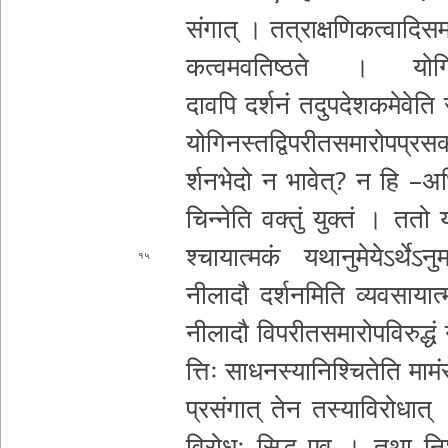
सं­गा­त् । त­त्रा­क्ष­णि­क
त्वा­दि­स­मा
क­त्व­म­व­ति­ष्ठ­ते । यो­गि­न­
दा
वपि दर्शनं त­दु­प­दे­श­क­मे­वे­ति 
यो­गि­न­स्त­द्वि­प­री­त­स­मा­रो­प­प्र
र्श­न­भे­दो न भा­वे­त्­? न हि –­अ­भि­
चि­न्ने­ति
वक्तुं युक्तं । ततो यद्य
श्चा­या­त्म­कं य­था­नु­मे­ये­ऽ­र्थे­ऽ
१५
नीलादौ द­र्श­न­मि­ति व्य­व­सा­या­त्म­क­
नीलादौ वि­प­री­त­स­मा
रो­प­वि­रु­द्ध
त्तिः सा­ध­न­स्या­नि­श्चि­ते­ति मामंस्
प्र­सं­गा­त् तेन त­स्या­वि­रो­धा­त्
विरोधः सिद्ध एव ।
तथा नि­श्च