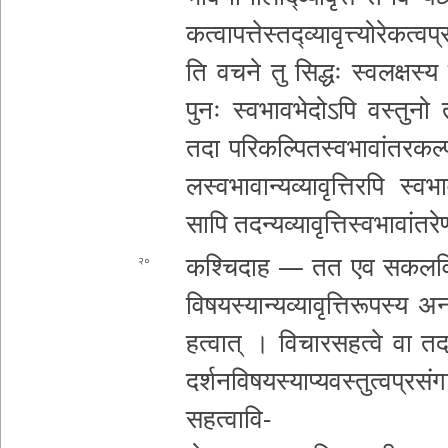
क­त्वा­प­त्ते­स्त­द्व्या­वृ­त्त्यो­रे­क­त
ति वचने तु सिद्धः
स्व­ल­क्ष­स्
पुनः स्व­भा­व­भे­दो­ऽ­पि वस्तुनो त­त्
तदा प­रि­क­ल्पि­त­स्व­भा­वां­त­र­क­ल
ल­स्व­भा­वा
न्य­व्या­वृ­त्ति­र­पि स्व­
सापि त­द­न्य­व्या­वृ­त्ति­स्व­भा­वां­त­र
क­श्चि­दा­ह — तत एव स­क­ल­वि­क­ल्प
२०
वि­ष­य­स्या­न्य­व्या­वृ­त्ति
रूपस्य अ­ना­
ह­त्वा­त् । वि­चा­र­स­ह­त्वे वा त­द­
द­र्श­न­वि­ष­य­स्या­प्य­व­स्तु­त्व­प्र­
स­ह­त्वा­वि­