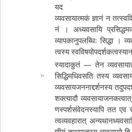
यद
व्य­व­सा­या­त्म­कं ज्ञानं न त­त्स्व­व
नं । अ­ध्य­व­सा­यि प्र­सि­द्ध­म­व्
व्या­प­का­नु­प­ल­ब्धिः सिद्धा । व्य­व
त्व­स्य
स्व­वि­ष­यो­प­द­र्श­क­त्व­स्या­
स्या­दा­कु­तं — तेन व्य­व­सा­या­त्म­
सि­द्धि­म­धि­व­स­ति तस्य व्यवसा
य
२०
व्य­व­सा­य­ज­न­ना­द्द­र्श­न­स्य त­दु­प­द­
श­क्त्या­दौ व्य­व­सा­या­ज­न­क­त्वा­त् 
ण­स्प­र्श­सं­वे­द­न­स्या­पि तत एव
स
त्व­व्य­व­हा­रा­त् अ­न्य­था­न­ध्य­व­स
णी­यं ता­था­ग­त­स्य व्य­व­सा­यो हि द