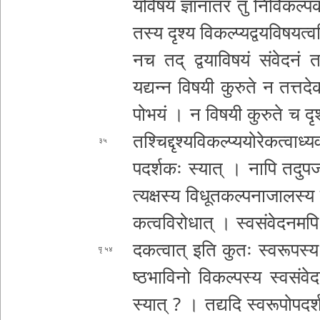
य­वि­ष­यं ज्ञा­नां­त­रं तु नि­र्वि­क­ल्
तस्य दृश्य
वि­क­ल्प्य­द्व­य­वि­ष­य
नच तद् द्व­या­वि­ष­यं सं­वे­द­नं त­दु
यद्यन्न विषयी कुरुते न त­त्त­दे­क­त
पो­भ­यं । न
विषयी कुरुते च दृ­श्य­
त­श्चि­द्दृ­श्य­वि­क­ल्प्य­यो­रे­क­त्वा­
३५
प­द­र्श­कः स्यात् । नापि त­दु­प­ज­न­ना
त्य­क्ष­स्य विधू
त­क­ल्प­ना­जा­ल­स्य स
क­त्व­वि­रो­धा­त् । स्व­सं­वे­द­न­म­
द­क­त्वा­त् इति कुतः स्व­रू­प­स्य 
५४
ष्ठ­भा­वि­नो
वि­क­ल्प­स्य स्व­सं­वे­द
स्यात् ? । तद्यदि स्व­रू­पो­प­द­र्श­