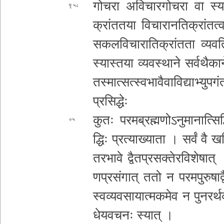
गो­च­रा अ­वि­चा­र­गो­च­रा वा स्य
५८
क्रां­त­त­या वि­चा­रा­न­ति­क्रां­त­त्
स­क­ल­वि­चा­रा
ति­क्रां­त­ता व्य­व­
स्या­स्त­या व्य­व­स्था­ने स­र्व­थै­
त­स्मा­त्स­त्स्व­भा­वै­वा­वि­द्या­भ्यु­प­
प्र­सि­द्धेः
कुतः प­र­म­ब्र­ह्म­णो­ऽ­नु­मा­ना­त्सि­द
०५
द्धिः प्र­त्या­ख्या­ता । सर्वं वै 
त­र­भा­वे द्वै­त­प्र­स­क्ते­र­वि­शे­षा­त् ।
ण
प्र­सं­गा­त् ततो न प­र­म­पु­रु­षा­
स्व­व्य­व­सा­या­त्म­क­मे­व न पु­न­र­र्थ­
धे­य­व­च­नः स्यात् ।