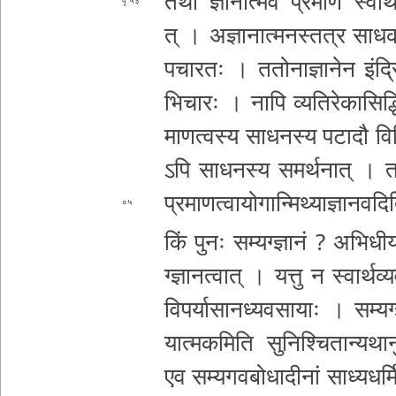
तथा ज्ञा­ना­त्मै­व प्रमाणं स्वा­र्थ
५३
त् । अ­ज्ञा­ना­त्म­न­स्त­त्र सा­ध­क­त
प­चा­र­तः । ततो
ना­ज्ञा­ने­न इं­द्
भि­चा­रः । नापि व्य­ति­रे­का­सि­द्धि
मा­ण­त्व­स्य सा­ध­न­स्य पटादौ वि­नि­
ऽ­पि सा­ध­न­स्य
स­म­र्थ­ना­त् । तत
प्र­मा­ण­त्वा­यो­गा­न्मि­थ्या­ज्ञा­न­व­द
०५
किं पुनः स­म्य­ग्ज्ञा­नं ? अ­भि­धी­य­ते
ग्ज्ञा­न­त्वा­त् । यत्तु न स्वा­र्थ­व्
वि­प­र्या­सा­न­ध्य­व­सा­याः । स­म्य­ग्ज
या­त्म­क­मि­ति
सु­नि­श्चि­ता­न्य­था­
एव स­म्य­ग­व­बो­धा­दी­नां सा­ध्य­ध­र्