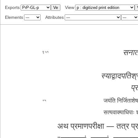
Exports
View
Elements
Attributes
स­ना­त­
५१
स्या­द्वा­द­प­ति­श्
प्र
जयंति नि­र्जि­ता­शे­ष
०५
स­त्य­वा­क्या­धि­पाः श
अथ प्रमाण
परीक्षा — तत्र प्र­मा