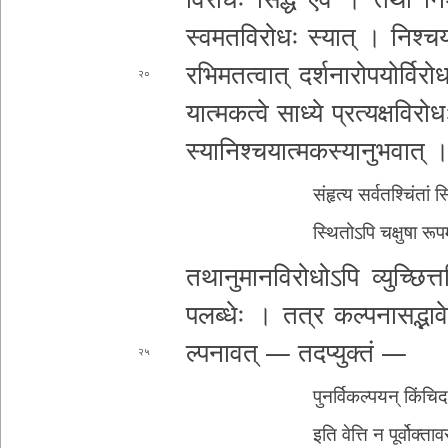
स्व­म­त­वि­रो­धः स्यात् । नि­श्च­या
र­भि­म­त­त्वा­त् द­र्श­ना­रो­प­यो­र्वि­
२०
या­त्म­क­त्वे साध्ये प्र­त्य­क्ष­वि
रोधः 
स्या­नि­श्च­या­त्म­क­स्या­नु­भ­वा­
संहृत्य स­र्व­त­श्चिं­तां स्
स्थि­तो­ऽ­पि चक्षुषा र
त­था­नु­मा­न­वि­रो­धो­ऽ­पि व्यु­च्छि­त्त
प­ल­ब्धेः । तत्र क­ल्प­ना­स
द्भा
ल्प­ना­व­त् — त­द­प्यु­क्तं —
२५
पु­न­र्वि­क­ल्प­य­न् किं­चि­
इति वेत्ति न पू­र्वो­क्ता