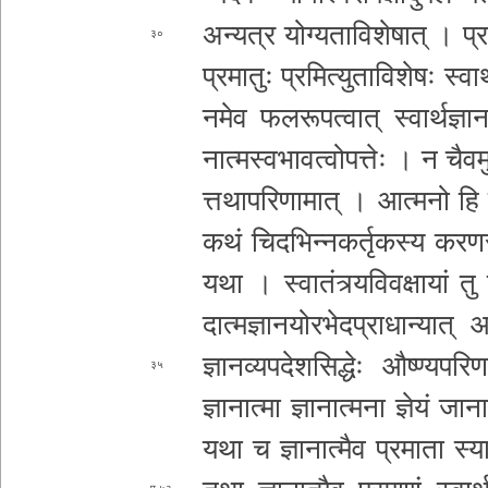
अन्यत्र यो­ग्य­ता­वि­शे­षा­त् । प्र­ति
३०
प्रमातुः प्रमित्यु
ता­वि­शे­षः स्वा
न­मे­व फ­ल­रू­प­त्वा­त् स्वा­र्थ­ज्ञा­न
ना­त्म­स्व­भा­व­त्वो­प­त्तेः । न चै­व­
त्त­था­प­रि­णा
मात् । आत्मनो हि जा­ना
कथं चि­द­भि­न्न­क­र्तृ­क­स्य क­र­ण
यथा । स्वा­तं­त्र्य­वि­व­क्षा­यां तु जा
दा­त्म­ज्ञा
न­यो­र­भे­द­प्रा­धा­न्या­त्
ज्ञा­न­व्य­प­दे­श­सि­द्धेः औ­ष्ण्य­प­रि­ण
३५
ज्ञानात्मा ज्ञा­ना­त्म­ना ज्ञेयं जान
यथा च
ज्ञा­ना­त्मै­व प्रमाता स्या