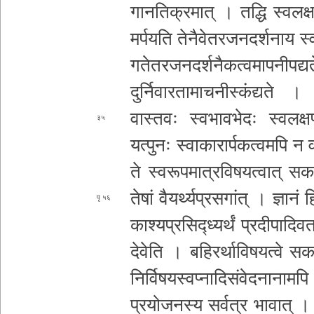
गा­न­ति­क्र­मा­त् । तद्धि स्व­ल­क्ष
म
र्पयति ते­नै­वे­त­र­ज­न­द­र्श­ना­
ग­ते­त­र­ज­न­द­र्श­नै­क­त्व­मा­प­नी­प
द्य
दु­र्नि­वा­र­ता­मा­च­नी­स्कं­द्य­ते ।
वास्तवः स्व­भा­व­भे­दः स्व­ल­क्ष­ण
३५
यत्पुनः स्वा­का­रा­र्प­क­त्व­म­पि न
व
ते स्व­रू­प­मा­त्र­वि­ष­य­त्वा­त् 
तेषां वै­य­र्थ्य­प्र­स­गां­त् । ज्ञानं हि ज
५६
का­श्य­प्र­सि­द्ध्य­र्थं प्रदीपा
दिवत्
दे­वे­ति । ब­हि­र­र्था­वि­ष­य­त्वे स­
नि­र्वि­ष­य­स्व­प्ना­दि­सं­वे­द­ना­ना­म
प्र­यो­ज­न­स्य सर्वत्र
भावात् । कि