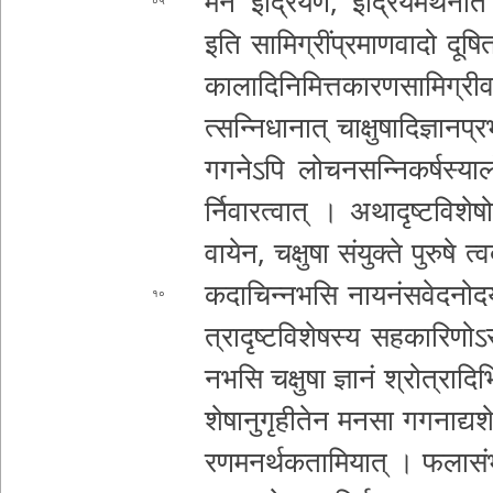
मन इं­द्रि­ये­ण­, इं­द्रि­य­म­र्थे­ने­त
०५
इति
सा­मि­ग्रीं­प्र­मा­ण­वा­दो दू
का­ला­दि­नि­मि­त्त­का­र­ण­सा­मि­ग
त्स­न्नि­धा­ना­त् चा­क्षु­षा­दि­ज्ञा
ग­ग­ने­ऽ­पि लो­च­न­स­न्नि­क­र्ष­स्या­लो
र्नि­वा­र­त्वा­त् । अ­था­दृ­ष्ट­वि­शे­
वा­ये­न­, चक्षुषा संयुक्ते पुरुषे त्व
क­दा­चि­न्न­भ­सि ना­य­नं­स­वे­द
१०
त्रा­दृ­ष्ट­वि­शे­ष­स्य स­ह­का­रि­णो­ऽ
नभसि चक्षुषा ज्ञानं श्रो­त्रा­दि­भ
शे­षा­नु­गृ­ही­ते­न मनसा ग­ग­ना­द्य­शे­
र­ण­म­न­र्थ­क­ता­मि­या­त् ।
फ­ला­सं­