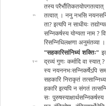
तस्य प­रै­र्भौ­ति­क­त­यो
प­ग­त­त्वा­त्
त­त्वा­त् । ननु नभसि न­य­न­स­न्नि­क
२५
ता­? इत्यपि न साधीयः त­द्यो­ग्य­त
स­न्नि­क­र्ष­स्य योग्य
ता नाम ? विश
रि­स­न्नि­धि­ल­क्ष­णा अ­नु­मं­त­व्या ।
"­स­ह­का­रि­सां­नि­ध्यं शक्तिः"
इ­त्
द्रव्यं गुणः कर्मा
दि वा स्यात् ? न 
५२
स्य न­य­न­न­भः­स­न्नि­क­र्षे­ऽ­पि स­
स­ह­का­रि नि­रा­कृ­तं त­त्सा­न्नि­ध्य
ह­का­रि
इत्यपि न संगतं त­त्स­न्नि­
सः पु­रु­ष­स्या­क्षा­र्थ­स­न्नि­क­र्ष­