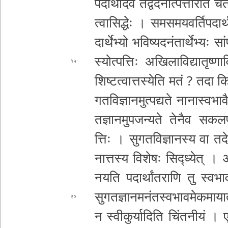
प­दा­र्था­दे­व त­द्वे­द­नो­त्प­त्ते­रि­त
त्वा­सि­द्धेः ।
स­म­स­म­य­व­र्ति­प­दा­
दा­र्थे­भ्यो भ­वि­ष्य­द­नं­ता­र्थे­भ्यः सां­
स्यो­त्प­त्तिः अ­खि­ला­वि­द्या­तृ­ष्णा
१५
शि­ष्ट­त्वा­त्त­स्ये­ति मतं ? तदा कि­म
ग­त­वि­ज्ञा­न­मु­त्प­द्य­ते
ना­ना­स्व­भा­वै
त­ज्ञा­न­मु­प­ज­न्य­ते तेनैव स­क­ल
त्तिः । सु­ग­त­वि­ज्ञा­न­स्य वा त­दे­क
ना­त्त­स्य विशेषः सिद्ध्येत् । अ­था­
न­य­ति प­दा­र्थां­त­रा­णि तु स्वभाव
सु­ग­त­ज्ञा­न­म­नं­त­स्व­भा­व­मे­क­मा
२०
न स्वी­कु­र्या­दि­ति चिं­त­नी­यं । ए­क