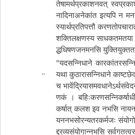
ते­षा­म­र्थ­प्र­का­श­न­व­त् स्व­प्र­क
ना­दि­ना
अ­ने­कां­त इत्यपि न म­न
स्या­र्थ­प्र­ति­प­त्तौ क­र­ण­तो­प­चा­रा­
श
क्ति­ल­क्ष­ण­स्य सा­ध­क­त­म­त­या 
द्ध­धि­ष­ण­ज­न­म­न­सि यु­क्ति­यु­क्त­त­
"­य­द­स­न्नि­धा­ने का­र­कां­त­र­स­न्न
यथा कु­ठा­रा­स­न्नि­धा­ने का­ष्ट­छे­
२०
च भा­वें­द्रि­या­स­म­व­धा­ने­ऽ­र्थ­सं­वे­द­
ण­कं । ब­हिः­क­र­ण­स­न्नि­क­र्षा­धी­न
क­र्षा­त् कलश इव नभसि नाय
य­न­न­भ­सो­र­न्य­त­र­क­र्म­जः संयो
द्द्र­व्य­सं­यो­गा­न्न­भ­सि स­र्व­ग­त­त