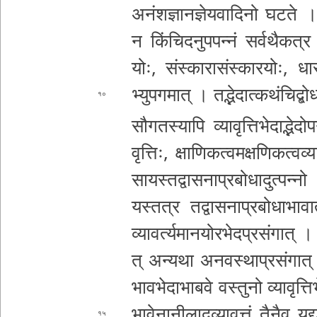
अ­नं­श­ज्ञा­न­ज्ञे­य­वा­दि­नो घटते । 
न किं­चि­द­नु­प­प­न्नं सर्वथै
कत्र व्
योः­, सं­स्का­रा­सं­स्का­र­योः­, धा­र
भ्यु­प­ग­मा­त् । त­द्भे­दा­त्क­थं­चि­द्बो­ध
१०
सौ­ग­त­स्या­पि व्या­वृ­त्ति­भे­दा­द्भे­द
वृ­त्तिः­, क्षा­णि­क­त्व­म­क्ष­णि­क­त्व­व्य
सा­य­स्त­द्वा­स­ना­प्र­बो­धा­दु­त्प­न्
य
स्तत्र त­द्वा­स­ना­प्र­बो­धा­भा­वा­
व्या­व­र्त्य­मा­न­यो­र­भे­द­प्र­सं­गा­त् ।
त् अन्यथा अ­न­व­स्था­प्र­सं­गा­त
भा­व­भे­दा­भा­ब­वे
वस्तुनो व्या­वृ­त्त
भा­वे­ना­नी­ला­द्व्या­वृ­त्तं तैनैव य­द्य
१५