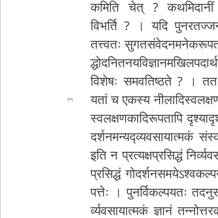
क­मि­ति चेत् ? क­थ­मि­दा­न
विभर्ति ? । यदि पु­न­र­त­ज्ज­न्य­रू­
तत्त्वतः सु­ग­त­सं­वे­द­न­म­ने­क­रू­प
द्धो­द­नि­त­न­य­वि­ज्ञा­न­म­खि­ल­प­दा­र्थ
विशेषः स­म­व­ति­ष्ठ­ते ? । ततः सु­ग
यतां च एकस्य नी­ला­दि­स्व­ल­क्ष­ण­स्
२५
स्व­ल­क्ष­ण­का­दि­रू­प­ता­पि दृ­श्या­दृ­
द­र्श­न­म­न्य­द्व्य­व­सा­या­त्म­कं सं­स्
इति न प्र­त्य­क्ष­प्र­सि­द्धं नि­र्व्य­व
प्र­सि­द्धं गो­द­र्श­न­स­म­ये­ऽ­श्व­क
ल्प­
प­त्तेः । पु­न­र्वि­क­ल्प­य­तः त­द­नु­स
र्व्य­व­सा­या­त्म­कं ज्ञानं त­न्नो­त्त