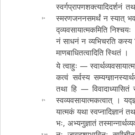
स्व­र्ग­प्रा­प­ण­श­क्त्या­दि
दर्शनं तथा 
स्म­र­ण­ज­न­न­स­म­र्थं न स्यात् भव
३०
द्व्य­व­सा­या­त्म­क­मि­ति निश्चयः । 
नं साधनं
न व्य­भि­च­र­ति कस्य चिद
मा­ण­बा­धि­त­त्वा­दि­ति स्थितं ।
ये त्वाहुः — स्वा­र्थ­व्य­व­सा­या­त्म
क­त्वं सर्वस्य स­म्य­ग्ज्ञा­न­स्या
र्थ
तथा हि — वि­वा­दा­ध्या­सि­तं स­म्य­
स्व­व्य­व­सा­या­त्म­क­त्वा­त् । यद्ज्
३५
या­त्म­कं यथा स्व­प्ना­दि­ज्ञा­नं त
भः­, अ­भ्य­नु­ज्ञा­तं त­स्मा­न्ना­र्थ
नः जा­गृ­द्द­शा­भा­वि­नः स­मी­ची­न­वि
५७