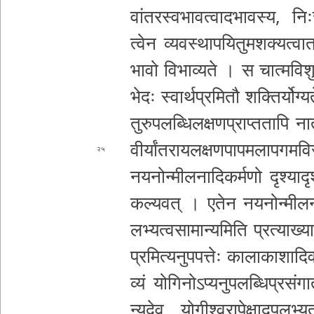
वां­त­र­स्व­भा­व­त्वा­द­भा­व­स्य­, नि
त्वे­न व्य­व­स्था­प­यि­तु­म­श­क्य
त्वात
भा­वो वि­भा­व्य­ते । स चा­त्म­वि­शु­द्ध
भे­दः स्वा­र्थ­प्र­मि­तौ श­क्ति­र्यो­ग्
तु­रु­प­ल­ब्धि­ल­क्ष­ण­प्रा­प्त
तापि ना­तो
वी­र्यां­त­रा­य­ल­क्ष­ण­पा­प­म­ला­प­ग­म­वि
२५
न­य­नो­न्मी­ल­ना­दि­क­र्म­णो दृ­श्या­द
क­ल्य­व­त् । एतेन
न­य­नो­न्मी­ल­न
ल­भ्य­त्व­सा­मा­न्य­मि­ति प्र­त्या­ख्य
प्र­मि­त्य­नु­प­प­त्तेः का­ला­का­शा­द
व्यं योगिनो
ऽ­प्य­नु­प­ल­ब्धि­प्र­सं­ग
न्य­दे­व यो­गी­श्व­रा­पे­क्षा­दु­प­ल­भ्य