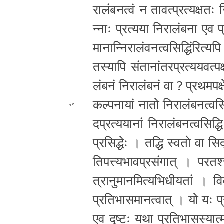
रा­लं­ब­न­त्वं न ता­व­त्प्र­त्य­क्ष­त
न्नाः प्रत्यया नि­रा­लं­ब­ना एव
प
मा­ना­न्नि­रा­लं­व­न­त्व­सि­द्धिं­रि­त्य
तस्यापि सं­ता­नां­त­र­प्र­त्य­य­व­त्प­क्
लं­ब­नं नि­रा­लं­ब­नं वा ? प्र­थ­म­प­क
क­ल्प­ना­यां नातो नि­रा­लं­ब­न­त्व­सि­
२०
द­प्र­त्य­या­नां
नि­रा­लं­ब­न­त्व­सि­द
प्र­सि­द्धेः । तद्धि स्वतो वा स
ति­प­त्त्य­भा­व­प्र­सं­गा­त् । प­र­त­श्
त्रा­नु­मा­न­मि­त्य­भि
धीयतां । वि­वा­
प्र­ति­भा­स­मा­न­त्वा­त् । यो यः 
एव दृष्टः यथा प्र­ति­भा­स­स्या­त्मा