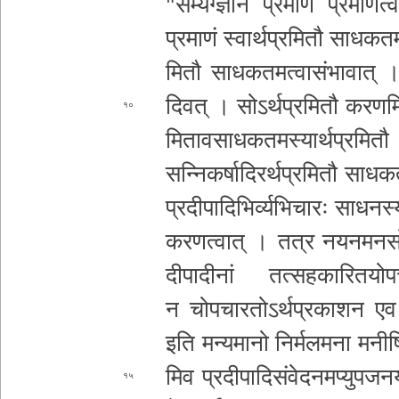
"­स­म्य­ग्ज्ञा­नं प्रमाणं प्र­मा­ण­त्वा
प्रमाणं स्वा­र्थ­प्र­मि­तौ सा­ध­क­त­
मि­तौ सा­ध­क­त­म­त्वा­सं­भा­वा­त् 
दिवत् । सो­ऽ­र्थ­प्र­मि­तौ क­र­ण­मि­त
१०
मि­ता­व­सा­ध­क­त­म­स्या­र्थ­प्र­मि­त
स­न्नि­क­र्षा­दि­र­र्थ­प्र­मि­तौ सा­ध­
प्र­दी­पा­दि­भि­र्व्य­भि­चा­रः सा­ध­न­
क­र­ण­त्वा­त् । तत्र न­य­न­म
न­स
दी­पा­दी­नां त­त्स­ह­का­रि­त­यो
न चो­प­चा­र­तो­ऽ­र्थ­प्र­का­श­न 
इति म­न्य­मा­नो नि­र्म­ल­म­ना म­नी­ष
मि­व प्र­दी­पा­दि­सं­वे­द­न­म­प्यु­प­ज­
१५