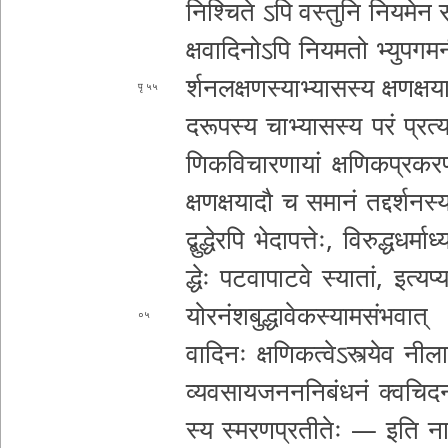
निश्चिते ऽपि वस्तुनि नि­य­मे­न सं­स्
क्ष­वा­दि­नो­ऽ­पि नि­य­म­तो
भ्यु­प­ग­म
र्श­न­ल­क्ष­ण­स्या­भ्या­स­स्य क्ष­ण­क्
५५
द­रू­प­स्य चा­भ्या­स­स्य परं प्र­त्य­
णि­क­वि­चा­र­णा­यां क्षणि
क­प्र­क­र
क्ष­ण­क्ष­या­दौ च समानं त­द्द­र्श­न
द्बु­द्धे­र­पि भे­दा­प­त्तेः­, वि­रु­द्ध­ध­र
द्धेः प­ट­वा­पा­ट­वे स्यातां,
इ­त्य­प्य
यो­र­नं­श­बु­द्धा­वे­क­स्या­म­सं­भ­वा­त्
०५
वा­दि­नः क्ष­णि­क­त्वे­ऽ­स्त्ये­व नी­ला
व्य­व­सा­य­ज­न­न­नि­बं­ध­नं
क्व­चि­द
स्य स्म­र­ण­प्र­ती­तेः — इति ना­भ