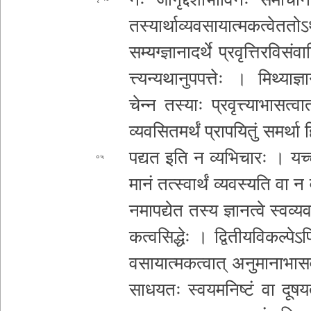
त­स्या­र्था­व्य­व­सा­या­त्म­क­त्वे
त­तो­ऽ­
स­म्य­ग्ज्ञा­ना­द­र्थे प्र­वृ­त्ति­र­वि­सं
त्त्य­न्य­था­नु­प­प­त्तेः । मि­थ्या­ज्ञा
चेन्न तस्याः प्र­वृ­त्त्या­भा­स
त्वात
व्य­व­सि­त­म­र्थं प्रा­प­यि­तुं समर
प­द्य­त इति न व्य­भि­चा­रः । य­च्चा­र
०५
मा­नं तत्स्वार्थं व्य­व­स्य­ति वा
न व
न­मा­प­द्ये­त तस्य ज्ञानत्वे स्व­व्य­व­
क­त्व­सि­द्धेः । द्वि­ती­य­वि­क­ल्पे­ऽ­प
व­सा­या­त्म­क­त्वा­त् अनु
मा­ना­भा­स
सा­ध­य­तः स्व­य­म­नि­ष्टं वा दू­ष­य­