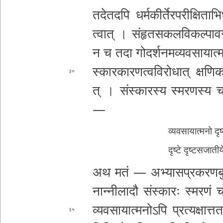
त­दे­त­द­पि ध­र्म­की­र्ते­र­प­री­क्षि­ता­भ
त्वा­त् । सं­हृ­त­स­क­ल­वि­क­ल्पा
वस
न च तदा गो­द­र्श­न­म­व्य­व­सा­या­त्
स्का­र­का­र­ण­त्व­वि­रो­धा­त् क्ष­णि
३०
त् । सं­स्का­र­स्य स्म­र­ण­स्य
च
—
व्य­व­सा­या­त्म­नो दृ
दृष्टे दृ­ष्ट­स­जा­त
अथ मतं — अ­भ्या­स­प्र­क­र­ण­बु­द्धि­प
ना­न्नी­ला­दौ संस्कारः स्मरणं
च
व्य­व­सा­या­त्म­नो­ऽ­पि प्र­त्य­क्षा­
३५